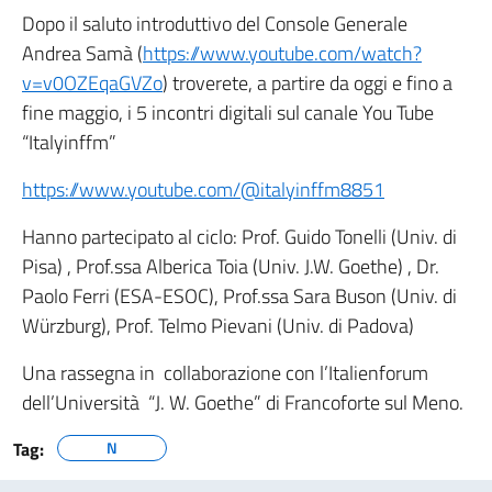
Dopo il saluto introduttivo del Console Generale
Andrea Samà (
https://www.youtube.com/watch?
v=v0OZEqaGVZo
) troverete, a partire da oggi e fino a
fine maggio, i 5 incontri digitali sul canale You Tube
“Italyinffm”
https://www.youtube.com/
@italyinffm8851
Hanno partecipato al ciclo: Prof. Guido Tonelli (Univ. di
Pisa) , Prof.ssa Alberica Toia (Univ. J.W. Goethe) , Dr.
Paolo Ferri (ESA-ESOC), Prof.ssa Sara Buson (Univ. di
Würzburg), Prof. Telmo Pievani (Univ. di Padova)
Una rassegna in collaborazione con l’Italienforum
dell’Università “J. W. Goethe” di Francoforte sul Meno.
Tag:
N