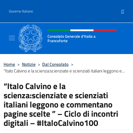
Salta al contenuto
IT
Governo Italiano
Intestazione sito, social e menù
Consolato Generale d'Italia a
Francoforte
Il sito ufficiale del Consolato Generale d'Ita
Home
>
Notizie
>
Dal Consolato
>
“Italo Calvino e la scienza:scienziate e scienziati italiani leggono e...
“Italo Calvino e la
scienza:scienziate e scienziati
italiani leggono e commentano
pagine scelte ” – Ciclo di incontri
digitali – #ItaloCalvino100