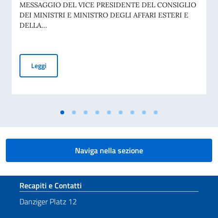
MESSAGGIO DEL VICE PRESIDENTE DEL CONSIGLIO
DEI MINISTRI E MINISTRO DEGLI AFFARI ESTERI E
DELLA...
COMMEMORAZIONE DEL 70° ANNIVERSARIO DELLA TRAGED
Leggi
Naviga nella sezione
Sezione footer
Recapiti e Contatti
Danziger Platz 12