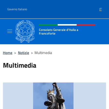
Salta al contenuto
IT
Governo Italiano
Intestazione sito, social e menù
Consolato Generale d'Italia a
Francoforte
Il sito ufficiale del Consolato Generale d'Ita
Home
>
Notizie
>
Multimedia
Multimedia