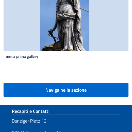
mmia prima gallery
Paginazione
Naviga nella sezione
Sezione footer
Recapiti e Contatti
Danziger Platz 12