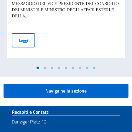
MESSAGGIO DEL VICE PRESIDENTE DEL CONSIGLIO
DEI MINISTRI E MINISTRO DEGLI AFFARI ESTERI E
DELLA...
COMMEMORAZIONE DEL 70° ANNIVERSARIO DELLA TRAGED
Leggi
Naviga nella sezione
Sezione footer
Recapiti e Contatti
Danziger Platz 12