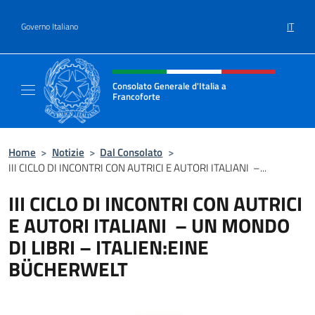
Salta al contenuto
IT
Governo Italiano
Intestazione sito, social e menù
Consolato Generale d'Italia a
Francoforte
Il sito ufficiale del Consolato Generale d'Ita
Home
>
Notizie
>
Dal Consolato
>
III CICLO DI INCONTRI CON AUTRICI E AUTORI ITALIANI –...
III CICLO DI INCONTRI CON AUTRICI
E AUTORI ITALIANI – UN MONDO
DI LIBRI – ITALIEN:EINE
BÜCHERWELT