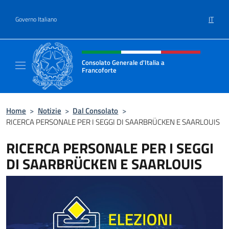
Salta al contenuto
IT
Governo Italiano
Intestazione sito, social e menù
Consolato Generale d'Italia a
Francoforte
Il sito ufficiale del Consolato Generale d'Ita
Home
>
Notizie
>
Dal Consolato
>
RICERCA PERSONALE PER I SEGGI DI SAARBRÜCKEN E SAARLOUIS
RICERCA PERSONALE PER I SEGGI
DI SAARBRÜCKEN E SAARLOUIS