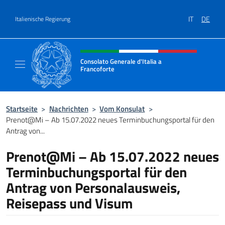
Zum Inhalt springen
IT
DE
Italienische Regierung
Header-Site, Social und Menü
Consolato Generale d'Italia a
Francoforte
Il sito ufficiale del Consolato Generale d'Ita
Startseite
>
Nachrichten
>
Vom Konsulat
>
Prenot@Mi – Ab 15.07.2022 neues Terminbuchungsportal für den
Antrag von...
Prenot@Mi – Ab 15.07.2022 neues
Terminbuchungsportal für den
Antrag von Personalausweis,
Reisepass und Visum