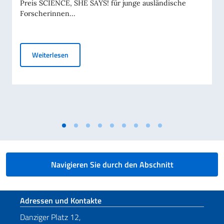
Preis SCIENCE, SHE SAYS! für junge ausländische
Forscherinnen...
SCIENCE, SHE SAYS! - Preis für junge ausländische
Weiterlesen
Navigieren Sie durch den Abschnitt
Fußbereich
Adressen und Kontakte
Danziger Platz 12,