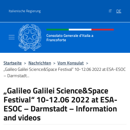
Zum Inhalt springen
IT
DE
Italienische Regierung
Header-Site, Social und Menü
Consolato Generale d'Italia a
Francoforte
Il sito ufficiale del Consolato Generale d'Ita
Startseite
>
Nachrichten
>
Vom Konsulat
>
„Galileo Galilei Science&Space Festival“ 10-12.06 2022 at ESA-ESOC
– Darmstadt...
„Galileo Galilei Science&Space
Festival“ 10-12.06 2022 at ESA-
ESOC – Darmstadt – Information
and videos