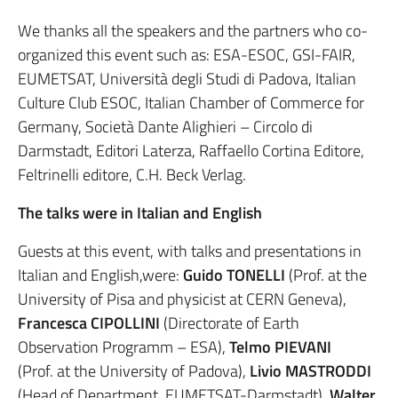
We thanks all the speakers and the partners who co-
organized this event such as: ESA-ESOC, GSI-FAIR,
EUMETSAT, Università degli Studi di Padova, Italian
Culture Club ESOC, Italian Chamber of Commerce for
Germany, Società Dante Alighieri – Circolo di
Darmstadt, Editori Laterza, Raffaello Cortina Editore,
Feltrinelli editore, C.H. Beck Verlag.
The talks were in Italian and English
Guests at this event, with talks and presentations in
Italian and English,were:
Guido TONELLI
(Prof. at the
University of Pisa and physicist at CERN Geneva),
Francesca CIPOLLINI
(Directorate of Earth
Observation Programm – ESA),
Telmo PIEVANI
(Prof. at the University of Padova),
Livio MASTRODDI
(Head of Department, EUMETSAT-Darmstadt),
Walter